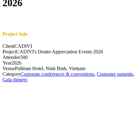
2026
Project Info
Client
CADIVI
Project
CADIVI's Dealer Appreciation Events 2026
Attendee
500
Year
2026
Venue
Pullman Hotel, Ninh Binh, Vietnam
Category
Corporate conferences & conventions
,
Customer summits
,
Gala dinners