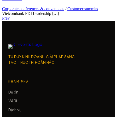
Corporate conferences & conventions
/
Customer summits
Vietcombank FDI Leadership […]
Prev
TƯ DUY KINH DOANH. GIẢI PHÁP SÁNG
TẠO. THỰC THI HOÀN HẢO.
KHÁM PHÁ
Dự án
Về RI
Dịch vụ