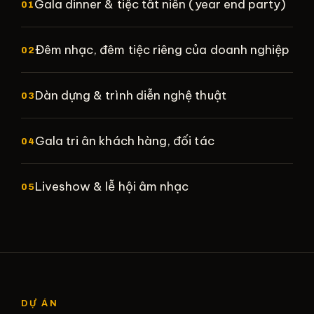
Gala dinner & tiệc tất niên (year end party)
01
Đêm nhạc, đêm tiệc riêng của doanh nghiệp
02
Dàn dựng & trình diễn nghệ thuật
03
Gala tri ân khách hàng, đối tác
04
Liveshow & lễ hội âm nhạc
05
DỰ ÁN