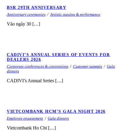
BSR 29TH ANNIVERSARY
BSR 29TH ANNIVERSARY
Anniversary ceremonies
/
Artistic staging & performance
Vào ngày 30 […]
CADIVI’S ANNUAL SERIES OF EVENTS FOR
CADIVI’S ANNUAL SERIES OF EVENTS
DEALERS 2026
FOR DEALERS 2026
Corporate conferences & conventions
/
Customer summits
/
Gala
dinners
CADIVI’s Annual Series […]
VIETCOMBANK HCM’S GALA NIGHT 2026
VIETCOMBANK HCM’S GALA NIGHT
Employee engagement
/
Gala dinners
2026
Vietcombank Ho Chi […]