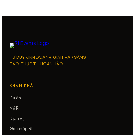
TƯ DUY KINH DOANH. GIẢI PHÁP SÁNG
TẠO. THỰC THI HOÀN HẢO.
KHÁM PHÁ
Dự án
Về RI
Dịch vụ
Gia nhập RI