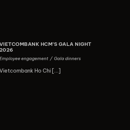
VIETCOMBANK HCM’S GALA
NIGHT 2026
VIETCOMBANK HCM’S GALA NIGHT
2026
Employee engagement
/
Gala dinners
Vietcombank Ho Chi […]