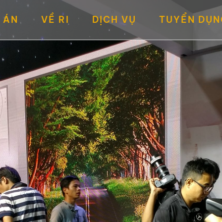
 ÁN
VỀ RI
DỊCH VỤ
TUYỂN DỤN