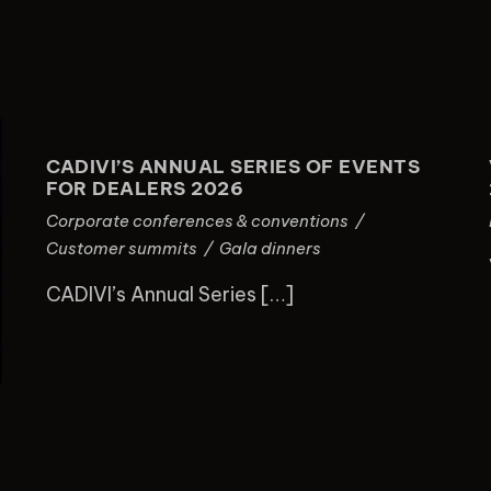
CADIVI’S ANNUAL SERIES OF
EVENTS FOR DEALERS 2026
CADIVI’S ANNUAL SERIES OF EVENTS
FOR DEALERS 2026
Corporate conferences & conventions
/
Customer summits
/
Gala dinners
CADIVI’s Annual Series […]