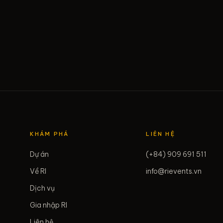
KHÁM PHÁ
LIÊN HỆ
Dự án
(+84) 909 691 511
Về RI
info@rievents.vn
Dịch vụ
Gia nhập RI
Liên hệ