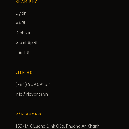
KHÁM PHÁ
Dự án
Về RI
Dịch vụ
Gia nhập RI
Liên hệ
LIÊN HỆ
(+84) 909 691 511
info@rievents.vn
VĂN PHÒNG
169/1/16 Lương Định Của, Phường An Khánh,