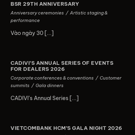
BSR 29TH ANNIVERSARY
Anniversary ceremonies
/
Artistic staging &
performance
Vào ngày 30 […]
CADIVI’S ANNUAL SERIES OF
EVENTS FOR DEALERS 2026
CADIVI’S ANNUAL SERIES OF EVENTS
FOR DEALERS 2026
Corporate conferences & conventions
/
Customer
summits
/
Gala dinners
CADIVI’s Annual Series […]
VIETCOMBANK HCM’S GALA NIGHT
2026
VIETCOMBANK HCM’S GALA NIGHT 2026