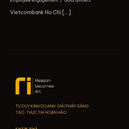
Employee engagement
/
Gala dinners
Vietcombank Ho Chi […]
TƯ DUY KINH DOANH. GIẢI PHÁP SÁNG
TẠO. THỰC THI HOÀN HẢO.
KHÁM PHÁ