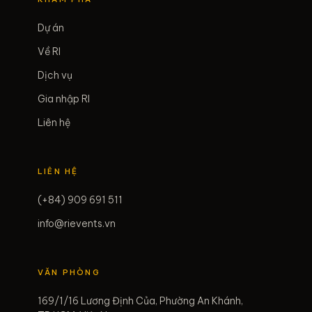
Dự án
Về RI
Dịch vụ
Gia nhập RI
Liên hệ
LIÊN HỆ
(+84) 909 691 511
info@rievents.vn
VĂN PHÒNG
169/1/16 Lương Định Của, Phường An Khánh,