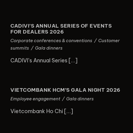
CADIVI’S ANNUAL SERIES OF
EVENTS FOR DEALERS 2026
CADIVI’S ANNUAL SERIES OF EVENTS
FOR DEALERS 2026
Corporate conferences & conventions
/
Customer
summits
/
Gala dinners
CADIVI’s Annual Series […]
VIETCOMBANK HCM’S GALA NIGHT
2026
VIETCOMBANK HCM’S GALA NIGHT 2026
Employee engagement
/
Gala dinners
Vietcombank Ho Chi […]