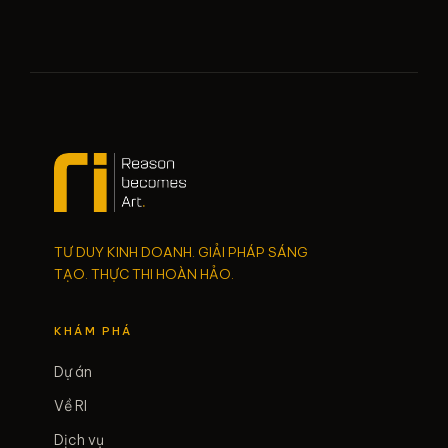
TƯ DUY KINH DOANH. GIẢI PHÁP SÁNG
TẠO. THỰC THI HOÀN HẢO.
KHÁM PHÁ
Dự án
Về RI
Dịch vụ