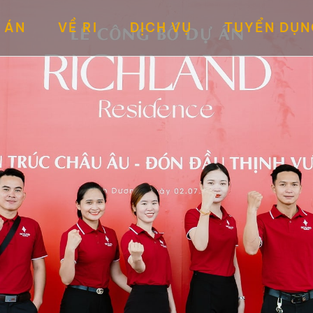
 ÁN
VỀ RI
DỊCH VỤ
TUYỂN DỤN